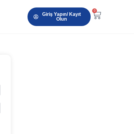
0
Giriş Yapın/ Kayıt
Olun