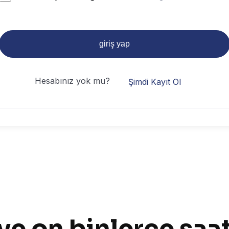
giriş yap
Hesabınız yok mu?
Şimdi Kayıt Ol
 ve on binlerce sa