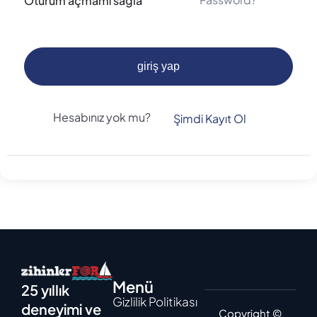
Oturum açmamı sağla
giriş yap
Hesabınız yok mu?
Şimdi Kayıt Ol
Menü
25 yıllık
Gizlilik Politikası
deneyimi ve
Copyright ©