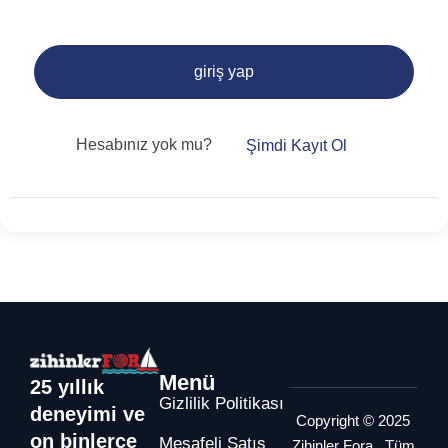
giriş yap
Hesabınız yok mu?
Şimdi Kayıt Ol
Menü
25 yıllık
Gizlilik Politikası
deneyimi ve
Copyright © 2025
on binlerce
Mesafeli Satış
Zihinler Fora . Tüm